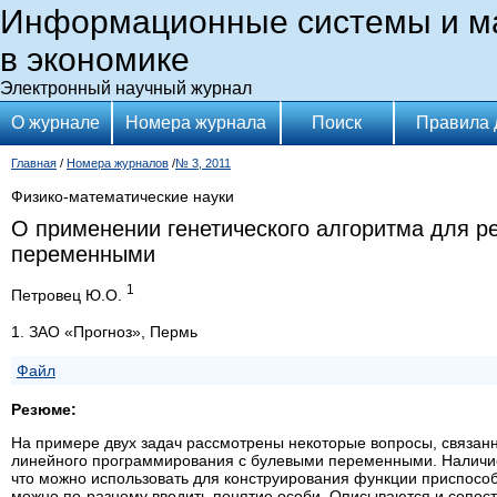
Информационные системы и м
в экономике
Электронный научный журнал
О журнале
Номера журнала
Поиск
Правила 
Главная
/
Номера журналов
/
№ 3, 2011
Физико-математические науки
О применении генетического алгоритма для 
переменными
1
Петровец Ю.О.
1. ЗАО «Прогноз», Пермь
Файл
Резюме:
На примере двух задач рассмотрены некоторые вопросы, связан
линейного программирования с булевыми переменными. Наличие
что можно использовать для конструирования функции приспособ
можно по-разному вводить понятие особи. Описываются и сопос