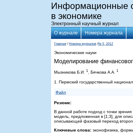
Информационные с
в экономике
Электронный научный журнал
О журнале
Номера журнала
Главная
/
Номера журналов
/
№ 5, 2012
Экономические науки
Моделирование финансовог
1
1
Мызникова Б.И.
, Бячкова А.А.
1. Пермский государственный националь
Файл
Резюме:
В данной работе подход с точки зрен
модель, предложенная в [1;3], для опи
описывающей фазовый переход второго 
Ключевые слова:
эконофизика, форми