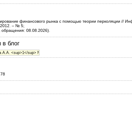
рование финансового рынка с помощью теории перколяции // И
2012. – № 5;
 обращения: 08.08.2026).
 в блог
778